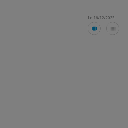
Le 16/12/2025
Voir
Voir
en
en
mode
mod
carousel
mos