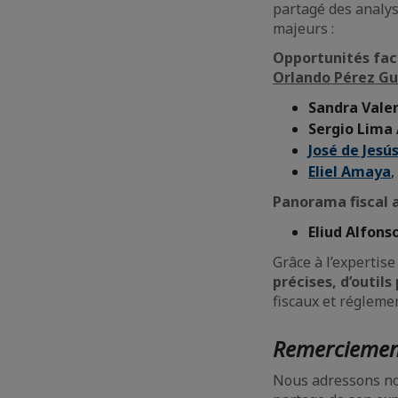
partagé des analy
majeurs :
Opportunités fac
Orlando Pérez Gu
Sandra Vale
Sergio Lima 
José de Jesú
Eliel Amaya
,
Panorama fiscal 
Eliud Alfons
Grâce à l’expertis
précises, d’outi
fiscaux et réglemen
Remerciemen
Nous adressons no