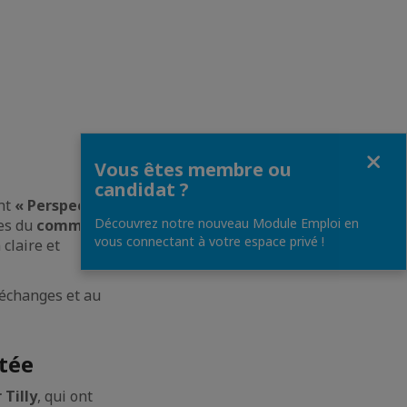
Fermer
Vous êtes membre ou
candidat ?
ent
« Perspectives
Découvrez notre nouveau Module Emploi en
tes du
commerce
vous connectant à votre espace privé !
 claire et
 échanges et au
utée
 Tilly
, qui ont