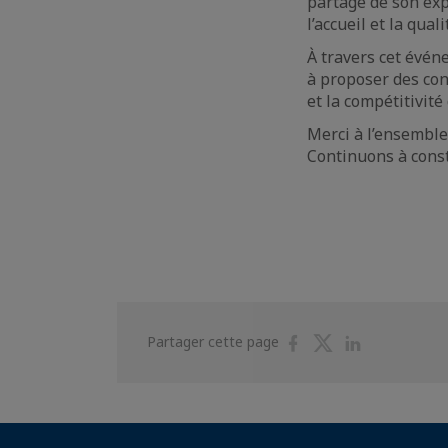
partage de son ex
l’accueil et la qual
À travers cet évén
à proposer des con
et la compétitivité
Merci à l’ensemble
Continuons à cons
Partager
Partager
Partager
Partager cette page
sur
sur
sur
Facebook
Twitter
Linkedin