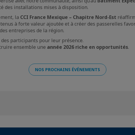
pertise avec notre communauté, ainsi qu’au
bâtiment Exped
ité des installations mises à disposition.
ement, la
CCI France Mexique – Chapitre Nord-Est
réaffir
tenus à forte valeur ajoutée et à créer des passerelles favor
 des entreprises de la région.
 des participants pour leur présence.
truire ensemble une
année 2026 riche en opportunités
.
NOS PROCHAINS ÉVÉNEMENTS