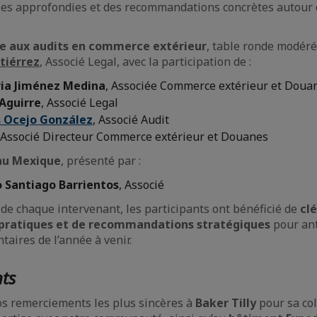
ses approfondies et des recommandations concrètes autour 
e aux audits en commerce extérieur
, table ronde modér
tiérrez
, Associé Legal, avec la participation de :
ria Jiménez Medina
, Associée Commerce extérieur et Doua
Aguirre
, Associé Legal
s Ocejo González
, Associé Audit
 Associé Directeur Commerce extérieur et Douanes
au Mexique
, présenté par :
o Santiago Barrientos
, Associé
e de chaque intervenant, les participants ont bénéficié de
clé
ls pratiques et de recommandations stratégiques
pour ant
taires de l’année à venir.
ts
s remerciements les plus sincères à
Baker Tilly
pour sa col