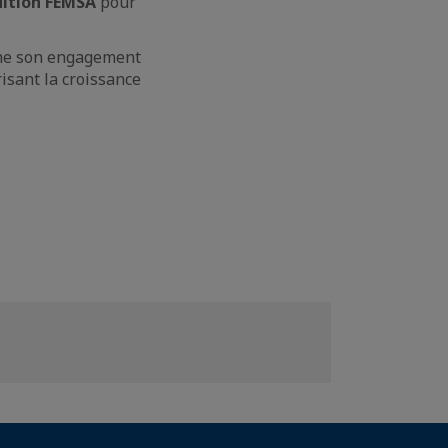
ition FEMSA
pour
me son engagement
isant la croissance