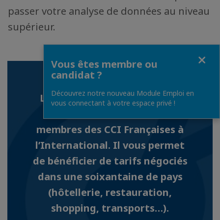
passer votre analyse de données au niveau
supérieur.
Fermer
Vous êtes membre ou
candidat ?
Découvrez notre nouveau Module Emploi en
Le programme Privilèges est
vous connectant à votre espace privé !
exclusivement réservé aux
membres des CCI Françaises à
l’International. Il vous permet
de bénéficier de tarifs négociés
dans une soixantaine de pays
(hôtellerie, restauration,
shopping, transports…).