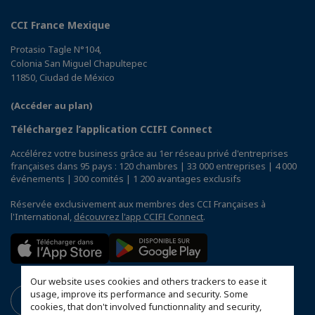
CCI France Mexique
Protasio Tagle N°104,
Colonia San Miguel Chapultepec
11850, Ciudad de México
(Accéder au plan)
Téléchargez l’application CCIFI Connect
Accélérez votre business grâce au 1er réseau privé d'entreprises
françaises dans 95 pays : 120 chambres | 33 000 entreprises | 4 000
événements | 300 comités | 1 200 avantages exclusifs
Réservée exclusivement aux membres des CCI Françaises à
l'International,
découvrez l'app CCIFI Connect
.
Our website uses cookies and others trackers to ease it
usage, improve its performance and security. Some
cookies, that don't involved functionnality and security,