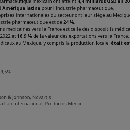
harmaceutique mexicain ont atteint
4,4 milliards USD en 20
'Amérique latine
pour l'industrie pharmaceutique.
rises internationales du secteur ont leur siège au Mexiqu
dustrie pharmaceutique est de
24 %
.
ons mexicaines vers la France est celle des dispositifs médi
 2022 et
16,9 %
de la valeur des exportations vers la France.
dicaux au Mexique, y compris la production locale,
était es
 9,5%
nson & Johnson, Novartis
a Lab internacional, Productos Medix