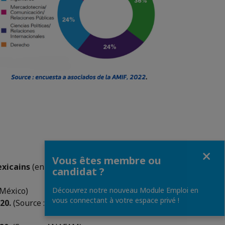
Fermer
Vous êtes membre ou
exicains
(environ 10,5 milliards USD) en
candidat ?
Découvrez notre nouveau Module Emploi en
oMéxico)
vous connectant à votre espace privé !
20.
(Source : Banque mondiale)