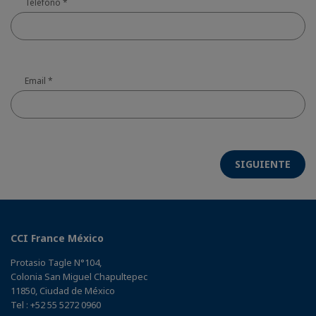
Teléfono
*
Email
*
SIGUIENTE
CCI France México
Protasio Tagle N°104,
Colonia San Miguel Chapultepec
11850, Ciudad de México
Tel : +52 55 5272 0960